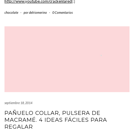
http://www.youtube.com/crackenlared
[:]
chocolate
-
por
delriomerino
-
0 Comentarios
septiembre 18, 2014
PAÑUELO COLLAR, PULSERA DE
MACRAMÉ. 4 IDEAS FÁCILES PARA
REGALAR