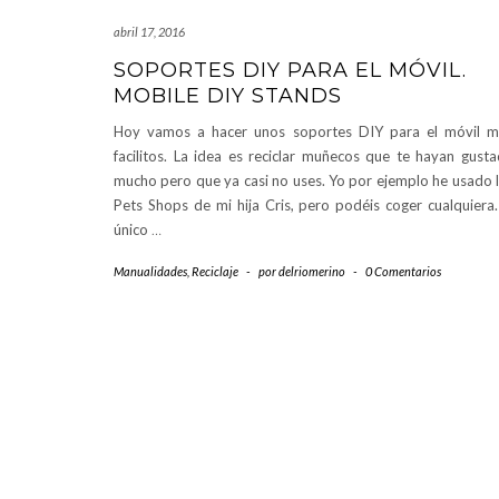
abril 17, 2016
SOPORTES DIY PARA EL MÓVIL.
MOBILE DIY STANDS
Hoy vamos a hacer unos soportes DIY para el móvil 
facilitos. La idea es reciclar muñecos que te hayan gust
mucho pero que ya casi no uses. Yo por ejemplo he usado 
Pets Shops de mi hija Cris, pero podéis coger cualquiera.
único
…
Manualidades
,
Reciclaje
-
por
delriomerino
-
0 Comentarios