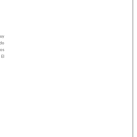
muy
ado
los
 El