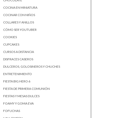
CHOCOLATE
COCINA EN MINIATURA
COCINAR CON NIÑOS
COLLARES Y ANILLOS
CÓMO SER YOUTUBER
COOKIES
CUPCAKES
CURSOS A DISTANCIA
DISFRACES CASEROS
DULCEROS, GOLOSINEROS Y CHUCHES
ENTRETENIMIENTO
FIESTA BIG HERO 6
FIESTA DE PRIMERA COMUNIÓN
FIESTAS Y MESAS DULCES
FOAMY Y GOMA EVA
FOFUCHAS