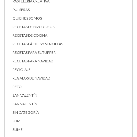
PASTELERÍA CREATIVA
PULSERAS
QUIENES SOMOS
RECETAS DE BIZCOCHOS
RECETAS DE COCINA
RECETAS FÁCILES Y SENCILLAS
RECETAS PARA EL TUPPER
RECETAS PARA NAVIDAD
RECICLAJE
REGALOS DE NAVIDAD
RETO
SAN VALENTÍN
SAN VALENTÍN
SIN CATEGORÍA
SLIME
SLIME