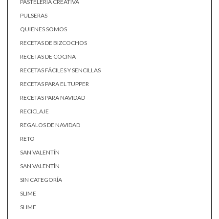
PASTELERÍA CREATIVA
PULSERAS
QUIENES SOMOS
RECETAS DE BIZCOCHOS
RECETAS DE COCINA
RECETAS FÁCILES Y SENCILLAS
RECETAS PARA EL TUPPER
RECETAS PARA NAVIDAD
RECICLAJE
REGALOS DE NAVIDAD
RETO
SAN VALENTÍN
SAN VALENTÍN
SIN CATEGORÍA
SLIME
SLIME