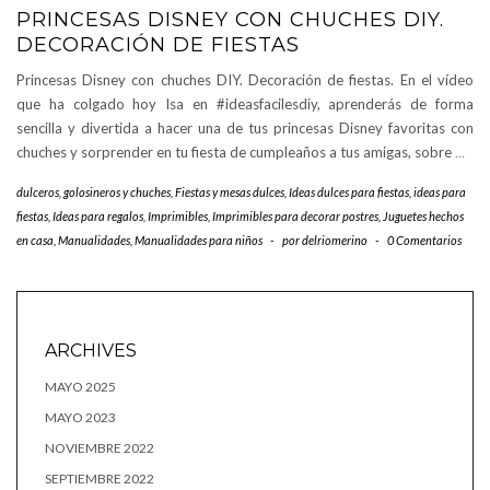
PRINCESAS DISNEY CON CHUCHES DIY.
DECORACIÓN DE FIESTAS
Princesas Disney con chuches DIY. Decoración de fiestas. En el vídeo
que ha colgado hoy Isa en #ideasfacilesdiy, aprenderás de forma
sencilla y divertida a hacer una de tus princesas Disney favoritas con
chuches y sorprender en tu fiesta de cumpleaños a tus amigas, sobre
…
dulceros, golosineros y chuches
,
Fiestas y mesas dulces
,
Ideas dulces para fiestas
,
ideas para
fiestas
,
Ideas para regalos
,
Imprimibles
,
Imprimibles para decorar postres
,
Juguetes hechos
en casa
,
Manualidades
,
Manualidades para niños
-
por
delriomerino
-
0 Comentarios
ARCHIVES
MAYO 2025
MAYO 2023
NOVIEMBRE 2022
SEPTIEMBRE 2022