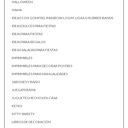
HALLOWEEN
HAMA
IDEAS CON GOMITAS, RAINBOW LOOM, LIGAS O RUBBER BANDS
IDEAS DULCES PARA FIESTAS
IDEAS PARA FIESTAS
IDEAS PARA REGALOS
IDEAS SALADAS PARA FIESTAS
IMPRIMIBLES
IMPRIMIBLES PARA DECORAR POSTRES
IMPRIMIBLES PARA MANUALIDADES
JABONES Y BAÑO
JUEGATERAPIA
JUGUETES HECHOS EN CASA
KEYKS
KITTY SWEETY
LIBROS DE DECORACIÓN