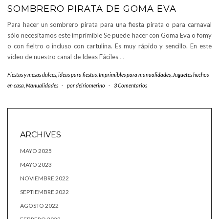
SOMBRERO PIRATA DE GOMA EVA
Para hacer un sombrero pirata para una fiesta pirata o para carnaval
sólo necesitamos este imprimible Se puede hacer con Goma Eva o fomy
o con fieltro o incluso con cartulina. Es muy rápido y sencillo. En este
vídeo de nuestro canal de Ideas Fáciles
…
Fiestas y mesas dulces
,
ideas para fiestas
,
Imprimibles para manualidades
,
Juguetes hechos
en casa
,
Manualidades
-
por
delriomerino
-
3 Comentarios
ARCHIVES
MAYO 2025
MAYO 2023
NOVIEMBRE 2022
SEPTIEMBRE 2022
AGOSTO 2022