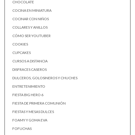
CHOCOLATE
COCINA EN MINIATURA
COCINAR CON NIÑOS
COLLARES Y ANILLOS
CÓMO SER YOUTUBER
COOKIES
CUPCAKES
CURSOS A DISTANCIA
DISFRACES CASEROS
DULCEROS, GOLOSINEROS Y CHUCHES
ENTRETENIMIENTO
FIESTA BIG HERO 6
FIESTA DE PRIMERA COMUNIÓN
FIESTAS Y MESAS DULCES
FOAMY Y GOMA EVA
FOFUCHAS