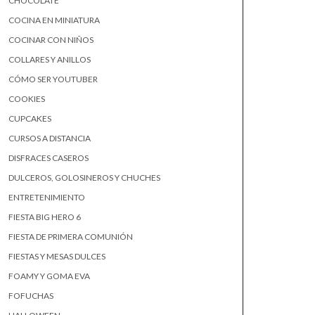
CHOCOLATE
COCINA EN MINIATURA
COCINAR CON NIÑOS
COLLARES Y ANILLOS
CÓMO SER YOUTUBER
COOKIES
CUPCAKES
CURSOS A DISTANCIA
DISFRACES CASEROS
DULCEROS, GOLOSINEROS Y CHUCHES
ENTRETENIMIENTO
FIESTA BIG HERO 6
FIESTA DE PRIMERA COMUNIÓN
FIESTAS Y MESAS DULCES
FOAMY Y GOMA EVA
FOFUCHAS