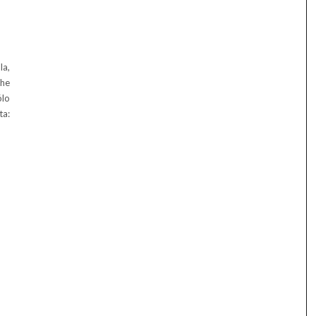
la,
 he
ólo
ta: