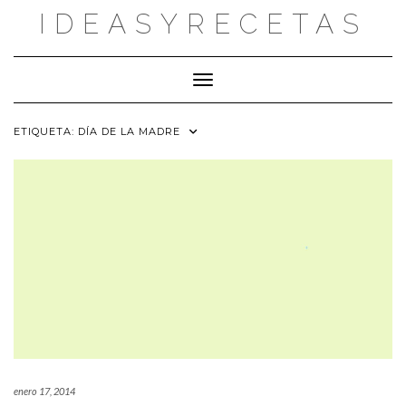
Saltar
IDEASYRECETAS
al
contenido
Cambiar modo de navegación
ETIQUETA:
DÍA DE LA MADRE
enero 17, 2014