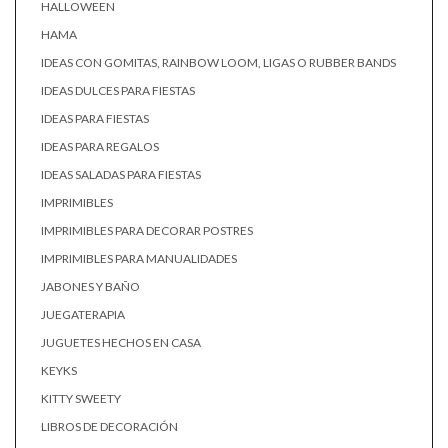
HALLOWEEN
HAMA
IDEAS CON GOMITAS, RAINBOW LOOM, LIGAS O RUBBER BANDS
IDEAS DULCES PARA FIESTAS
IDEAS PARA FIESTAS
IDEAS PARA REGALOS
IDEAS SALADAS PARA FIESTAS
IMPRIMIBLES
IMPRIMIBLES PARA DECORAR POSTRES
IMPRIMIBLES PARA MANUALIDADES
JABONES Y BAÑO
JUEGATERAPIA
JUGUETES HECHOS EN CASA
KEYKS
KITTY SWEETY
LIBROS DE DECORACIÓN