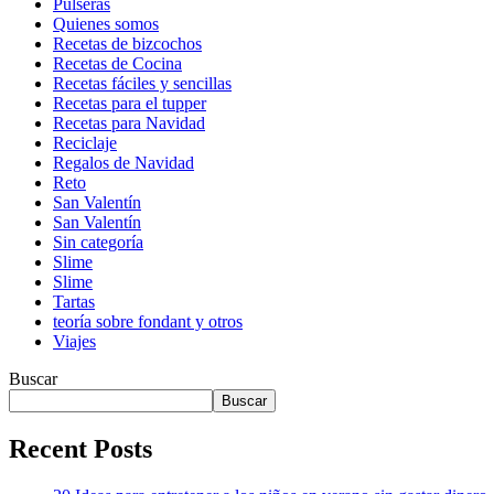
Pulseras
Quienes somos
Recetas de bizcochos
Recetas de Cocina
Recetas fáciles y sencillas
Recetas para el tupper
Recetas para Navidad
Reciclaje
Regalos de Navidad
Reto
San Valentín
San Valentín
Sin categoría
Slime
Slime
Tartas
teoría sobre fondant y otros
Viajes
Buscar
Buscar
Recent Posts