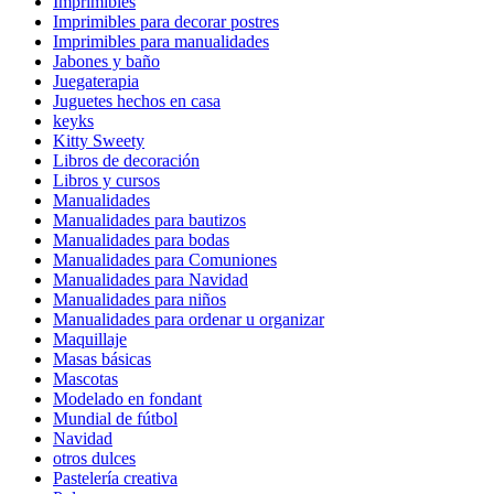
Imprimibles
Imprimibles para decorar postres
Imprimibles para manualidades
Jabones y baño
Juegaterapia
Juguetes hechos en casa
keyks
Kitty Sweety
Libros de decoración
Libros y cursos
Manualidades
Manualidades para bautizos
Manualidades para bodas
Manualidades para Comuniones
Manualidades para Navidad
Manualidades para niños
Manualidades para ordenar u organizar
Maquillaje
Masas básicas
Mascotas
Modelado en fondant
Mundial de fútbol
Navidad
otros dulces
Pastelería creativa