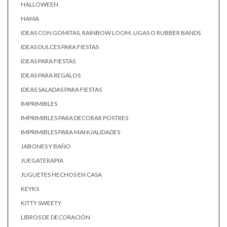
HALLOWEEN
HAMA
IDEAS CON GOMITAS, RAINBOW LOOM, LIGAS O RUBBER BANDS
IDEAS DULCES PARA FIESTAS
IDEAS PARA FIESTAS
IDEAS PARA REGALOS
IDEAS SALADAS PARA FIESTAS
IMPRIMIBLES
IMPRIMIBLES PARA DECORAR POSTRES
IMPRIMIBLES PARA MANUALIDADES
JABONES Y BAÑO
JUEGATERAPIA
JUGUETES HECHOS EN CASA
KEYKS
KITTY SWEETY
LIBROS DE DECORACIÓN