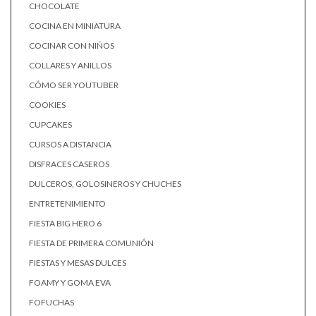
CHOCOLATE
COCINA EN MINIATURA
COCINAR CON NIÑOS
COLLARES Y ANILLOS
CÓMO SER YOUTUBER
COOKIES
CUPCAKES
CURSOS A DISTANCIA
DISFRACES CASEROS
DULCEROS, GOLOSINEROS Y CHUCHES
ENTRETENIMIENTO
FIESTA BIG HERO 6
FIESTA DE PRIMERA COMUNIÓN
FIESTAS Y MESAS DULCES
FOAMY Y GOMA EVA
FOFUCHAS