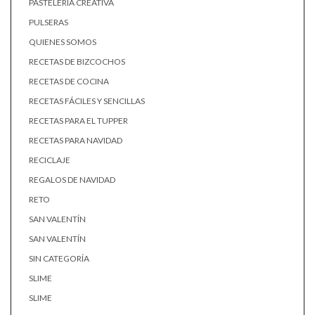
PASTELERÍA CREATIVA
PULSERAS
QUIENES SOMOS
RECETAS DE BIZCOCHOS
RECETAS DE COCINA
RECETAS FÁCILES Y SENCILLAS
RECETAS PARA EL TUPPER
RECETAS PARA NAVIDAD
RECICLAJE
REGALOS DE NAVIDAD
RETO
SAN VALENTÍN
SAN VALENTÍN
SIN CATEGORÍA
SLIME
SLIME