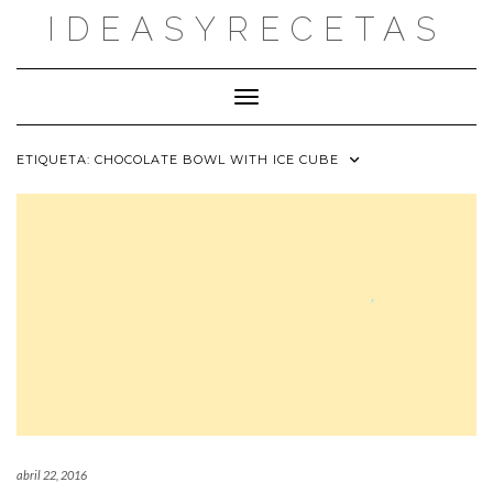
Saltar
IDEASYRECETAS
al
contenido
Cambiar modo de navegación
ETIQUETA:
CHOCOLATE BOWL WITH ICE CUBE
abril 22, 2016