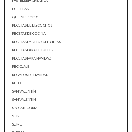
PASTELERÍA CREATIVA
PULSERAS
QUIENES SOMOS
RECETAS DE BIZCOCHOS
RECETAS DE COCINA
RECETAS FÁCILES Y SENCILLAS
RECETAS PARA EL TUPPER
RECETAS PARA NAVIDAD
RECICLAJE
REGALOS DE NAVIDAD
RETO
SAN VALENTÍN
SAN VALENTÍN
SIN CATEGORÍA
SLIME
SLIME