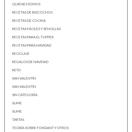
QUIENES SOMOS
RECETAS DE BIZCOCHOS
RECETAS DE COCINA
RECETAS FÁCILES Y SENCILLAS
RECETAS PARA EL TUPPER
RECETAS PARA NAVIDAD
RECICLAJE
REGALOS DE NAVIDAD
RETO
SAN VALENTÍN
SAN VALENTÍN
SIN CATEGORÍA
SLIME
SLIME
TARTAS
TEORÍA SOBRE FONDANT Y OTROS