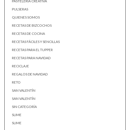
PASTELERÍA CREATIVA
PULSERAS
QUIENES SOMOS
RECETAS DE BIZCOCHOS
RECETAS DE COCINA
RECETAS FÁCILES Y SENCILLAS
RECETAS PARA EL TUPPER
RECETAS PARA NAVIDAD
RECICLAJE
REGALOS DE NAVIDAD
RETO
SAN VALENTÍN
SAN VALENTÍN
SIN CATEGORÍA
SLIME
SLIME