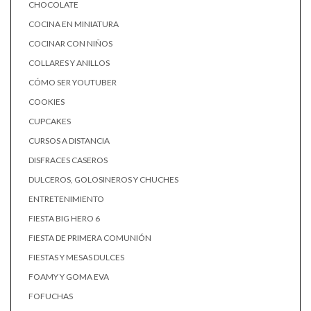
CHOCOLATE
COCINA EN MINIATURA
COCINAR CON NIÑOS
COLLARES Y ANILLOS
CÓMO SER YOUTUBER
COOKIES
CUPCAKES
CURSOS A DISTANCIA
DISFRACES CASEROS
DULCEROS, GOLOSINEROS Y CHUCHES
ENTRETENIMIENTO
FIESTA BIG HERO 6
FIESTA DE PRIMERA COMUNIÓN
FIESTAS Y MESAS DULCES
FOAMY Y GOMA EVA
FOFUCHAS