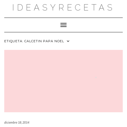
Saltar
IDEASYRECETAS
al
contenido
Cambiar modo de navegación
ETIQUETA:
CALCETIN PAPA NOEL
diciembre 18, 2014