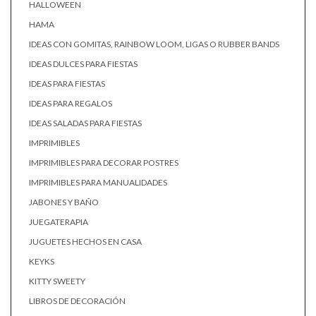
HALLOWEEN
HAMA
IDEAS CON GOMITAS, RAINBOW LOOM, LIGAS O RUBBER BANDS
IDEAS DULCES PARA FIESTAS
IDEAS PARA FIESTAS
IDEAS PARA REGALOS
IDEAS SALADAS PARA FIESTAS
IMPRIMIBLES
IMPRIMIBLES PARA DECORAR POSTRES
IMPRIMIBLES PARA MANUALIDADES
JABONES Y BAÑO
JUEGATERAPIA
JUGUETES HECHOS EN CASA
KEYKS
KITTY SWEETY
LIBROS DE DECORACIÓN