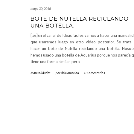
mayo 30, 2016
BOTE DE NUTELLA RECICLANDO
UNA BOTELLA.
[:es]En el canal de Ideas fáciles vamos a hacer una manuali
que usaremos luego en otro vídeo posterior. Se trata
hacer un bote de Nutella reciclando una botella. Nosot
hemos usado una botella de Aquarius porque nos parecía 
tiene una forma similar, pero
…
Manualidades
-
por
delriomerino
-
0 Comentarios