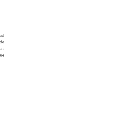
dad
 de
ras
que