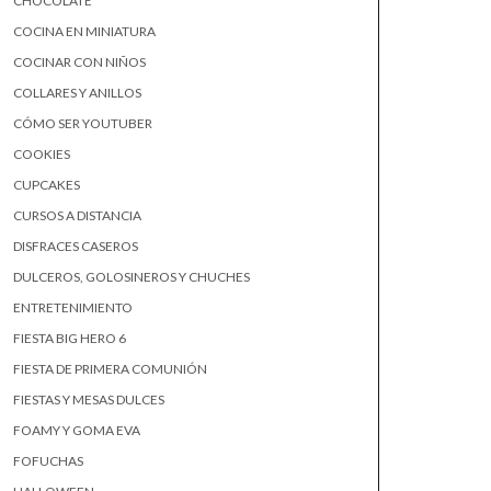
CHOCOLATE
COCINA EN MINIATURA
COCINAR CON NIÑOS
COLLARES Y ANILLOS
CÓMO SER YOUTUBER
COOKIES
CUPCAKES
CURSOS A DISTANCIA
DISFRACES CASEROS
DULCEROS, GOLOSINEROS Y CHUCHES
ENTRETENIMIENTO
FIESTA BIG HERO 6
FIESTA DE PRIMERA COMUNIÓN
FIESTAS Y MESAS DULCES
FOAMY Y GOMA EVA
FOFUCHAS