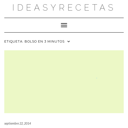
Saltar
IDEASYRECETAS
al
contenido
Cambiar modo de navegación
ETIQUETA:
BOLSO EN 3 MINUTOS
septiembre 22, 2014