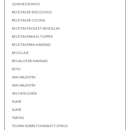
QUIENES SOMOS
RECETAS DE BIZCOCHOS
RECETAS DE COCINA
RECETAS FÁCILES Y SENCILLAS
RECETAS PARA EL TUPPER
RECETAS PARA NAVIDAD
RECICLAJE
REGALOS DE NAVIDAD
RETO
SAN VALENTÍN
SAN VALENTÍN
SIN CATEGORÍA
SLIME
SLIME
TARTAS
TEORÍA SOBRE FONDANT Y OTROS