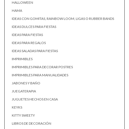
HALLOWEEN
HAMA
IDEAS CON GOMITAS, RAINBOW LOOM, LIGAS O RUBBER BANDS
IDEAS DULCES PARA FIESTAS
IDEAS PARA FIESTAS
IDEAS PARA REGALOS
IDEAS SALADAS PARA FIESTAS
IMPRIMIBLES
IMPRIMIBLES PARA DECORAR POSTRES
IMPRIMIBLES PARA MANUALIDADES
JABONES Y BAÑO
JUEGATERAPIA
JUGUETES HECHOS EN CASA
KEYKS
KITTY SWEETY
LIBROS DE DECORACIÓN