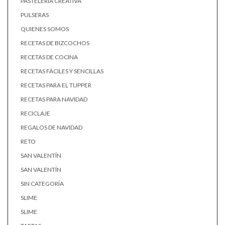
PASTELERÍA CREATIVA
PULSERAS
QUIENES SOMOS
RECETAS DE BIZCOCHOS
RECETAS DE COCINA
RECETAS FÁCILES Y SENCILLAS
RECETAS PARA EL TUPPER
RECETAS PARA NAVIDAD
RECICLAJE
REGALOS DE NAVIDAD
RETO
SAN VALENTÍN
SAN VALENTÍN
SIN CATEGORÍA
SLIME
SLIME