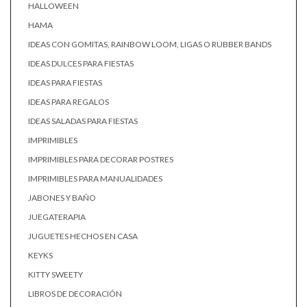
HALLOWEEN
HAMA
IDEAS CON GOMITAS, RAINBOW LOOM, LIGAS O RUBBER BANDS
IDEAS DULCES PARA FIESTAS
IDEAS PARA FIESTAS
IDEAS PARA REGALOS
IDEAS SALADAS PARA FIESTAS
IMPRIMIBLES
IMPRIMIBLES PARA DECORAR POSTRES
IMPRIMIBLES PARA MANUALIDADES
JABONES Y BAÑO
JUEGATERAPIA
JUGUETES HECHOS EN CASA
KEYKS
KITTY SWEETY
LIBROS DE DECORACIÓN