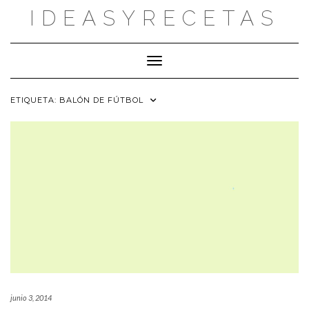
Saltar
IDEASYRECETAS
al
contenido
Cambiar modo de navegación
ETIQUETA:
BALÓN DE FÚTBOL
junio 3, 2014