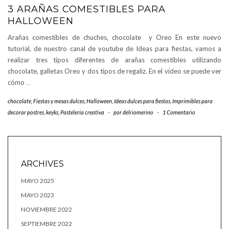
3 ARAÑAS COMESTIBLES PARA
HALLOWEEN
Arañas comestibles de chuches, chocolate y Oreo En este nuevo
tutorial, de nuestro canal de youtube de Ideas para fiestas, vamos a
realizar tres tipos diferentes de arañas comestibles utilizando
chocolate, galletas Oreo y dos tipos de regaliz. En el vídeo se puede ver
cómo
…
chocolate
,
Fiestas y mesas dulces
,
Halloween
,
Ideas dulces para fiestas
,
Imprimibles para
decorar postres
,
keyks
,
Pastelería creativa
-
por
delriomerino
-
1 Comentario
ARCHIVES
MAYO 2025
MAYO 2023
NOVIEMBRE 2022
SEPTIEMBRE 2022