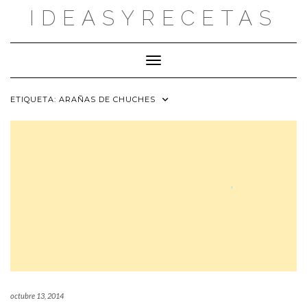
Saltar
IDEASYRECETAS
al
contenido
Cambiar modo de navegación
ETIQUETA:
ARAÑAS DE CHUCHES
octubre 13, 2014