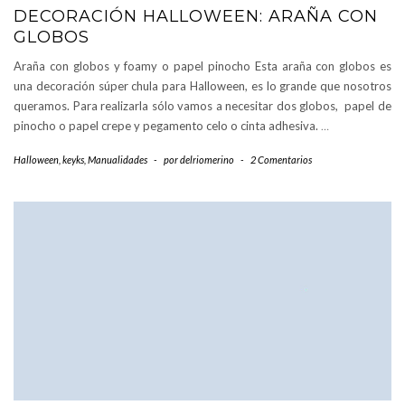
DECORACIÓN HALLOWEEN: ARAÑA CON
GLOBOS
Araña con globos y foamy o papel pinocho Esta araña con globos es
una decoración súper chula para Halloween, es lo grande que nosotros
queramos. Para realizarla sólo vamos a necesitar dos globos, papel de
pinocho o papel crepe y pegamento celo o cinta adhesiva.
…
Halloween
,
keyks
,
Manualidades
-
por
delriomerino
-
2 Comentarios