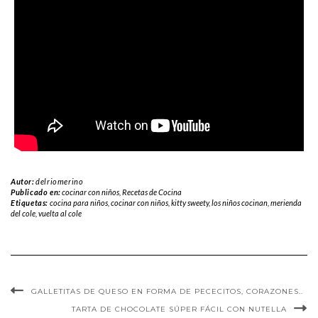
Autor:
delriomerino
Publicado en:
cocinar con niños
,
Recetas de Cocina
Etiquetas:
cocina para niños
,
cocinar con niños
,
kitty sweety
,
los niños cocinan
,
merienda
del cole
,
vuelta al cole
GALLETITAS DE QUESO EN FORMA DE PECECITOS, CORAZONES..
TARTA DE CHOCOLATE SÚPER FÁCIL CON NUTELLA