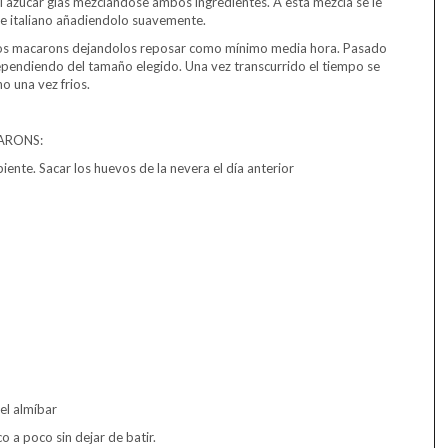
el azúcar glas mezclandose ambos ingredientes. A esta mezcla se le
ue italiano añadiendolo suavemente.
 los macarons dejandolos reposar como mínimo media hora. Pasado
pendiendo del tamaño elegido. Una vez transcurrido el tiempo se
no una vez frios.
ARONS:
ente. Sacar los huevos de la nevera el día anterior
 el almíbar
 a poco sin dejar de batir.