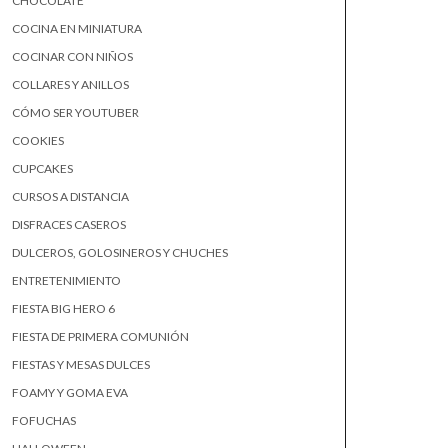
CHOCOLATE
COCINA EN MINIATURA
COCINAR CON NIÑOS
COLLARES Y ANILLOS
CÓMO SER YOUTUBER
COOKIES
CUPCAKES
CURSOS A DISTANCIA
DISFRACES CASEROS
DULCEROS, GOLOSINEROS Y CHUCHES
ENTRETENIMIENTO
FIESTA BIG HERO 6
FIESTA DE PRIMERA COMUNIÓN
FIESTAS Y MESAS DULCES
FOAMY Y GOMA EVA
FOFUCHAS