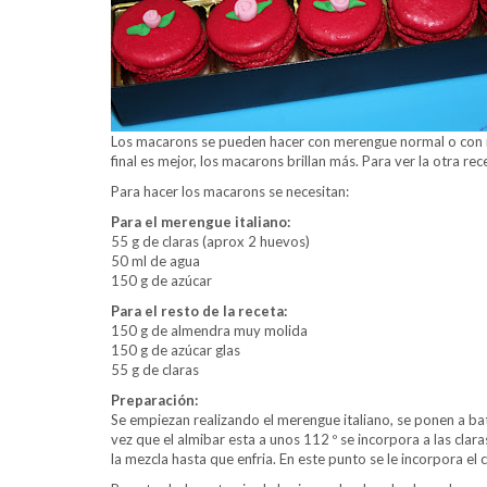
Los macarons se pueden hacer con merengue normal o con mer
final es mejor, los macarons brillan más. Para ver la otra rec
Para hacer los macarons se necesitan:
Para el merengue italiano:
55 g de claras (aprox 2 huevos)
50 ml de agua
150 g de azúcar
Para el resto de la receta:
150 g de almendra muy molida
150 g de azúcar glas
55 g de claras
Preparación:
Se empiezan realizando el merengue italiano, se ponen a batir
vez que el almibar esta a unos 112 º se incorpora a las clar
la mezcla hasta que enfria. En este punto se le incorpora el 