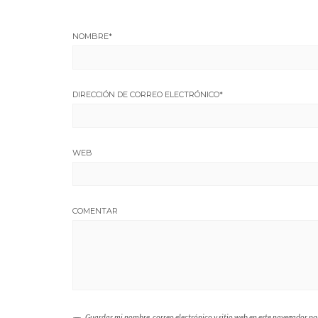
NOMBRE
*
DIRECCIÓN DE CORREO ELECTRÓNICO
*
WEB
COMENTAR
Guardar mi nombre, correo electrónico y sitio web en este navegador p