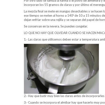
Por otro lado se tamiza la harina o el polvo de almendra y 
incorporan los 55 gramos de claras y por último el mereng
La mezcla final se mete en mangas desechables y se hacen
ese tiempo se meten al horno a 140º de 10 a 15 minutos de
dejan enfriar sobre una rejilla y se separan del papel de hor
Se conservan en la nevera. Se pueden congelar.
LO QUE NO HAY QUE OLVIDAR CUANDO SE HACEN MAC
1.- Las claras que utilicemos deben estar a temperatura ambi
2.- Hay que batir muy bien las claras antes de incorporarles
3.- Cuando se incorpora el almibar hay que hacerlo muy poco