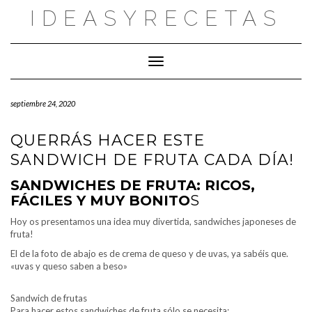
Saltar
IDEASYRECETAS
al
contenido
Cambiar modo de navegación
septiembre 24, 2020
QUERRÁS HACER ESTE
SANDWICH DE FRUTA CADA DÍA!
SANDWICHES DE FRUTA: RICOS,
FÁCILES Y MUY BONITO
S
Hoy os presentamos una idea muy divertida, sandwiches japoneses de
fruta!
El de la foto de abajo es de crema de queso y de uvas, ya sabéis que.
«uvas y queso saben a beso»
Sandwich de frutas
Para hacer estos sandwiches de fruta sólo se necesita: