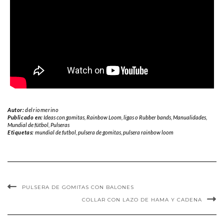
Autor:
delriomerino
Publicado en:
Ideas con gomitas, Rainbow Loom, ligas o Rubber bands
,
Manualidades
,
Mundial de fútbol
,
Pulseras
Etiquetas:
mundial de futbol
,
pulsera de gomitas
,
pulsera rainbow loom
PULSERA DE GOMITAS CON BALONES
COLLAR CON LAZO DE HAMA Y CADENA