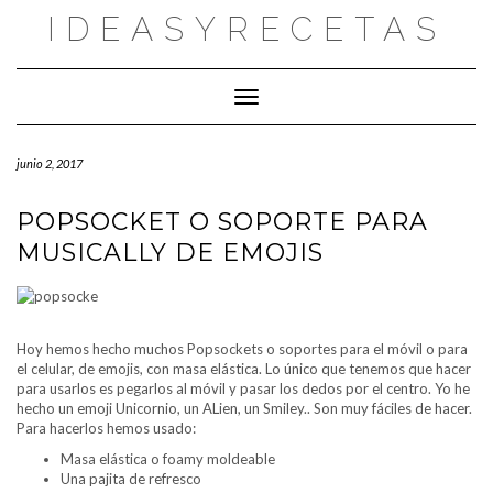
Saltar
IDEASYRECETAS
al
contenido
Cambiar modo de navegación
junio 2, 2017
POPSOCKET O SOPORTE PARA
MUSICALLY DE EMOJIS
Hoy hemos hecho muchos Popsockets o soportes para el móvil o para
el celular, de emojis, con masa elástica. Lo único que tenemos que hacer
para usarlos es pegarlos al móvil y pasar los dedos por el centro. Yo he
hecho un emoji Unicornio, un ALien, un Smiley.. Son muy fáciles de hacer.
Para hacerlos hemos usado:
Masa elástica o foamy moldeable
Una pajita de refresco