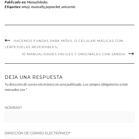
Publicado en:
Manualidades
Etiquetas:
emoji
,
musically
,
popsocket
,
unicornio
HACEMOS FUNDAS PARA MÓVIL O CELULAR MÁGICAS CON
LENTEJUELAS REVERSIBLES¡
10 MANUALIDADES FACILES Y ORIGINALES CON SANDIA
DEJA UNA RESPUESTA
Tu dirección de correo electrónico no será publicada.
Los campos obligatorios están
marcados con
*
NOMBRE
*
DIRECCIÓN DE CORREO ELECTRÓNICO
*