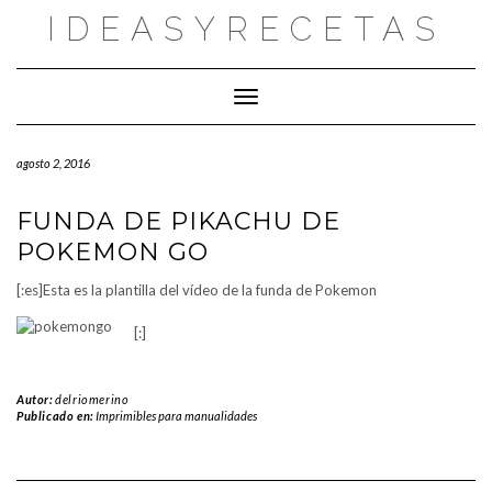
Saltar
IDEASYRECETAS
al
contenido
Cambiar modo de navegación
agosto 2, 2016
FUNDA DE PIKACHU DE
POKEMON GO
[:es]Esta es la plantilla del vídeo de la funda de Pokemon
[:]
Autor:
delriomerino
Publicado en:
Imprimibles para manualidades