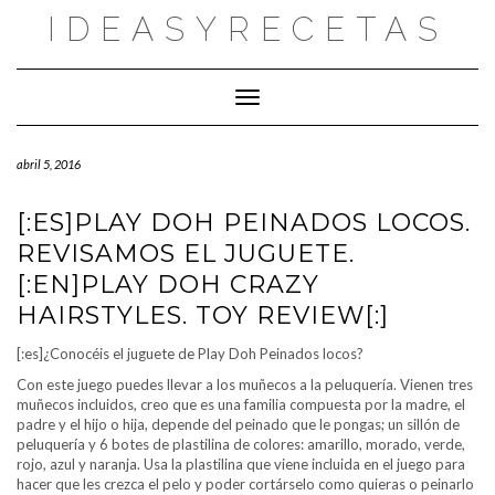
Saltar
IDEASYRECETAS
al
contenido
Cambiar modo de navegación
abril 5, 2016
[:ES]PLAY DOH PEINADOS LOCOS.
REVISAMOS EL JUGUETE.
[:EN]PLAY DOH CRAZY
HAIRSTYLES. TOY REVIEW[:]
[:es]¿Conocéis el juguete de Play Doh Peinados locos?
Con este juego puedes llevar a los muñecos a la peluquería. Vienen tres
muñecos incluidos, creo que es una familia compuesta por la madre, el
padre y el hijo o hija, depende del peinado que le pongas; un sillón de
peluquería y 6 botes de plastilina de colores: amarillo, morado, verde,
rojo, azul y naranja. Usa la plastilina que viene incluida en el juego para
hacer que les crezca el pelo y poder cortárselo como quieras o peinarlo