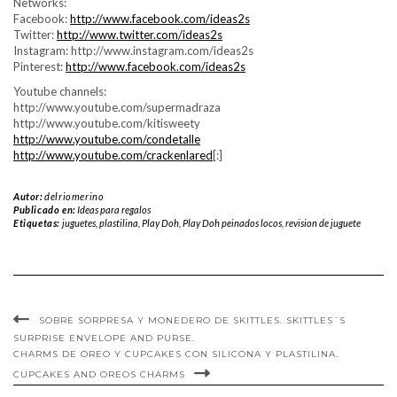
Networks:
Facebook:
http://www.facebook.com/ideas2s
Twitter:
http://www.twitter.com/ideas2s
Instagram: http://www.instagram.com/ideas2s
Pinterest:
http://www.facebook.com/ideas2s
Youtube channels:
http://www.youtube.com/supermadraza
http://www.youtube.com/kitisweety
http://www.youtube.com/condetalle
http://www.youtube.com/crackenlared
[:]
Autor:
delriomerino
Publicado en:
Ideas para regalos
Etiquetas:
juguetes
,
plastilina
,
Play Doh
,
Play Doh peinados locos
,
revision de juguete
SOBRE SORPRESA Y MONEDERO DE SKITTLES. SKITTLES´S
SURPRISE ENVELOPE AND PURSE.
CHARMS DE OREO Y CUPCAKES CON SILICONA Y PLASTILINA.
CUPCAKES AND OREOS CHARMS