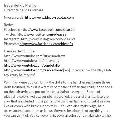
Isabel del Río Merino
Directora de Ideas2share
Nuestra web:
https://www.ideasyrecetas.com
Redes:
Facebook:
http://www.facebook.com/ideas2s
Twitter:
http://www.twitter.com/ideas2s
Instagram: http://www.instagram.com/ideas2s
Pinterest:
http://www.facebook.com/ideas2s
Canales de Youtube:
http://www.youtube.com/supermadraza
http://www.youtube.com/kitisweety
http://www.youtube.com/condetalle
http://www.youtube.com/crackenlared
[:en]Do you know the Play Doh
toy crazy hairstyles?
With this game you can bring the dolls to the hairdresser. Come three
dolls included, think it is a family of mother, father and child, it depends
on the hairstyle you put on it; a chair hairdressing and 6 cans of
plasticine colors: yellow, purple, green, red, blue and orange. Use the
clay that is included in the game to grow their hair and to cut it as you
like or comb with braids, ponytails … You can also make wigs, hair
accessories place them as bows, flowers, headbands or anything that
you can think of. You can even mix several colors and make wicks, The