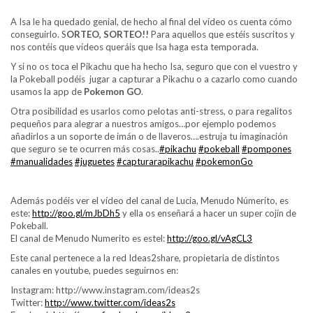
A Isa le ha quedado genial, de hecho al final del vídeo os cuenta cómo
conseguirlo. S
ORTEO, SORTEO!!
Para aquellos que estéis suscritos y
nos contéis que vídeos queráis que Isa haga esta temporada.
Y si no os toca el Pikachu que ha hecho Isa, seguro que con el vuestro y
la Pokeball podéis jugar a capturar a Pikachu o a cazarlo como cuando
usamos la app de
Pokemon GO
.
Otra posibilidad es usarlos como pelotas anti-stress, o para regalitos
pequeños para alegrar a nuestros amigos…por ejemplo podemos
añadirlos a un soporte de imán o de llaveros….estruja tu imaginación
que seguro se te ocurren más cosas..
#pikachu
#pokeball
#pompones
#manualidades
#juguetes
#capturarapikachu
#pokemonGo
Además podéis ver el vídeo del canal de Lucia, Menudo Númerito, es
este:
http://goo.gl/mJbDh5
y ella os enseñará a hacer un super cojín de
Pokeball.
El canal de Menudo Numerito es estel:
http://goo.gl/vAgCL3
Este canal pertenece a la red Ideas2share, propietaria de distintos
canales en youtube, puedes seguirnos en:
Instagram: http://www.instagram.com/ideas2s
Twitter:
http://www.twitter.com/ideas2s