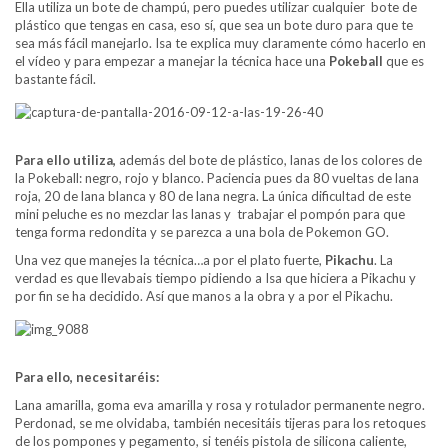
Ella utiliza un bote de champú, pero puedes utilizar cualquier bote de
plástico que tengas en casa, eso sí, que sea un bote duro para que te
sea más fácil manejarlo. Isa te explica muy claramente cómo hacerlo en
el vídeo y para empezar a manejar la técnica hace una
Pokeball
que es
bastante fácil.
Para ello utiliza,
además del bote de plástico, lanas de los colores de
la Pokeball: negro, rojo y blanco. Paciencia pues da 80 vueltas de lana
roja, 20 de lana blanca y 80 de lana negra. La única dificultad de este
mini peluche es no mezclar las lanas y trabajar el pompón para que
tenga forma redondita y se parezca a una bola de Pokemon GO.
Una vez que manejes la técnica…a por el plato fuerte,
Pikachu
. La
verdad es que llevabais tiempo pidiendo a Isa que hiciera a Pikachu y
por fin se ha decidido. Así que manos a la obra y a por el Pikachu.
Para ello, necesitaréis:
Lana amarilla, goma eva amarilla y rosa y rotulador permanente negro.
Perdonad, se me olvidaba, también necesitáis tijeras para los retoques
de los pompones y pegamento, si tenéis pistola de silicona caliente,