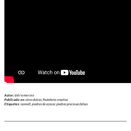
Autor:
delriomerino
Publicado en:
otros dulces
,
Pastelería creativa
Etiquetas:
isomalt
,
piedras de azúcar
,
piedras preciosas falsas