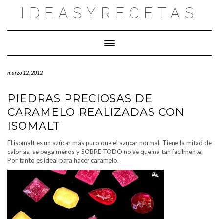
Saltar
IDEASYRECETAS
al
contenido
Cambiar modo de navegación
marzo 12, 2012
PIEDRAS PRECIOSAS DE
CARAMELO REALIZADAS CON
ISOMALT
El isomalt es un azúcar más puro que el azucar normal. Tiene la mitad de
calorias, se pega menos y SOBRE TODO no se quema tan facilmente.
Por tanto es ideal para hacer caramelo.