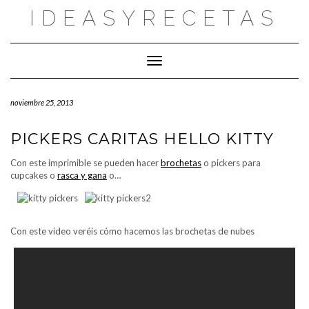
Saltar
IDEASYRECETAS
al
contenido
Cambiar modo de navegación
noviembre 25, 2013
PICKERS CARITAS HELLO KITTY
Con este imprimible se pueden hacer
brochetas
o pickers para
cupcakes o
rasca y gana
o…
Con este vídeo veréis cómo hacemos las brochetas de nubes