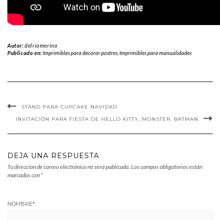
Autor:
delriomerino
Publicado en:
Imprimibles para decorar postres
,
Imprimibles para manualidades
STAND PARA CUPCAKE NAVIDAD
INVITACIÓN PARA FIESTA DE HELLO KITTY, MONSTER, BATMAN
DEJA UNA RESPUESTA
Tu dirección de correo electrónico no será publicada.
Los campos obligatorios están
marcados con
*
NOMBRE
*