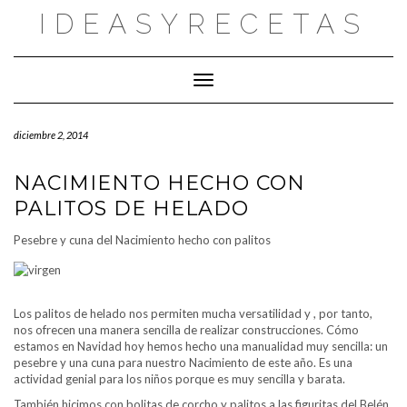
Saltar
IDEASYRECETAS
al
contenido
Cambiar modo de navegación
diciembre 2, 2014
NACIMIENTO HECHO CON
PALITOS DE HELADO
Pesebre y cuna del Nacimiento hecho con palitos
Los palitos de helado nos permiten mucha versatilidad y , por tanto,
nos ofrecen una manera sencilla de realizar construcciones. Cómo
estamos en Navidad hoy hemos hecho una manualidad muy sencilla: un
pesebre y una cuna para nuestro Nacimiento de este año. Es una
actividad genial para los niños porque es muy sencilla y barata.
También hicimos con bolitas de corcho y palitos a las figuritas del Belén