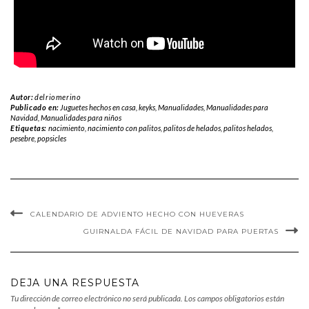
Autor:
delriomerino
Publicado en:
Juguetes hechos en casa
,
keyks
,
Manualidades
,
Manualidades para
Navidad
,
Manualidades para niños
Etiquetas:
nacimiento
,
nacimiento con palitos
,
palitos de helados
,
palitos helados
,
pesebre
,
popsicles
CALENDARIO DE ADVIENTO HECHO CON HUEVERAS
GUIRNALDA FÁCIL DE NAVIDAD PARA PUERTAS
DEJA UNA RESPUESTA
Tu dirección de correo electrónico no será publicada.
Los campos obligatorios están