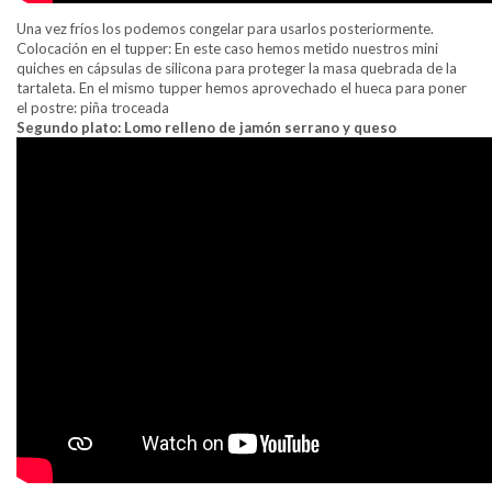
Una vez fríos los podemos congelar para usarlos posteriormente.
Colocación en el tupper: En este caso hemos metido nuestros mini
quiches en cápsulas de silicona para proteger la masa quebrada de la
tartaleta. En el mismo tupper hemos aprovechado el hueca para poner
el postre: piña troceada
Segundo plato: Lomo relleno de jamón serrano y queso