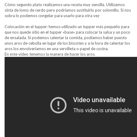
Cómo segundo plato realizamos una receta muy sencilla. Utilizamos
cinta de lomo de cerdo pero podríamos sustituirlo por solomillo. Si nos
sobra lo podemos congelar para usarlo para otra vez
Colocación en el tupper: hemos utilizado un tupper más pequeño para
que nos quede sitio en el tupper «base» para colocar la salsa y un poco
de ensalada. Si podemos calentar la comida, podíamos haber puesto
unos aros de cebolla en lugar de los biscotes y a la hora de calentar los
aros los envolveríamos en una servilleta o papel de cocina.
En este vídeo tenemos la manera de hacer los aros.