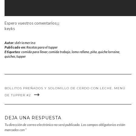
Espero vuestros comentarios¡¡
keyks
Autor:
delriomerino
Publicado en:
Recetas para el tupper
Etiquetas:
comida para llevar
,
comida trabajo
,
lomo relleno
,
piña
,
quiche lorraine
,
quiches
,
tupper
BOLLITOS PREÑADOS Y SOLOMILLO DE CERDO CON LECHE. MENÚ
DE TUPPER #2
DEJA UNA RESPUESTA
Tu dirección de correo electrónico no será publicada.
Los campos obligatorios están
marcados con
*