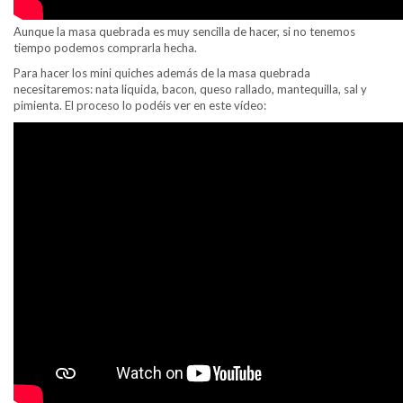
Aunque la masa quebrada es muy sencilla de hacer, si no tenemos
tiempo podemos comprarla hecha.
Para hacer los mini quiches además de la masa quebrada
necesitaremos: nata liquida, bacon, queso rallado, mantequilla, sal y
pimienta. El proceso lo podéis ver en este vídeo: