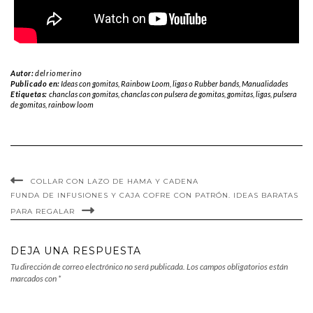
Autor:
delriomerino
Publicado en:
Ideas con gomitas, Rainbow Loom, ligas o Rubber bands
,
Manualidades
Etiquetas:
chanclas con gomitas
,
chanclas con pulsera de gomitas
,
gomitas
,
ligas
,
pulsera
de gomitas
,
rainbow loom
COLLAR CON LAZO DE HAMA Y CADENA
FUNDA DE INFUSIONES Y CAJA COFRE CON PATRÓN. IDEAS BARATAS
PARA REGALAR
DEJA UNA RESPUESTA
Tu dirección de correo electrónico no será publicada.
Los campos obligatorios están
marcados con
*