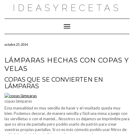
Saltar
IDEASYRECETAS
al
contenido
Cambiar modo de navegación
octubre 25, 2014
LÁMPARAS HECHAS CON COPAS Y
VELAS
COPAS QUE SE CONVIERTEN EN
LÁMPARAS
copas lámparas
Esta manualidad es muy sencilla de hacer y el resultado queda muy
bien. Podemos decorar, de manera sencilla y fácil una mesa a juego con
las servilletas o con el mantel… Nosotros os dejamos un imprimible para
que os sirva de pantalla pero podéis usarlo de patrón para crear
vuestras propias pantallas. Si os es más cómodo podéis usar filtros de