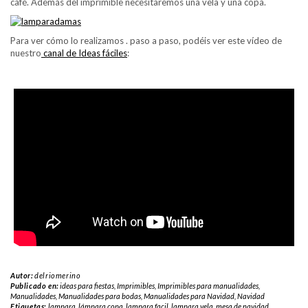
café. Además del imprimible necesitaremos una vela y una copa.
Para ver cómo lo realizamos . paso a paso, podéis ver este vídeo de
nuestro
canal de Ideas fáciles
:
Autor:
delriomerino
Publicado en:
ideas para fiestas
,
Imprimibles
,
Imprimibles para manualidades
,
Manualidades
,
Manualidades para bodas
,
Manualidades para Navidad
,
Navidad
Etiquetas:
lampara
,
lámpara copa
,
lampara facil
,
lampara vela
,
mesa de navidad
,