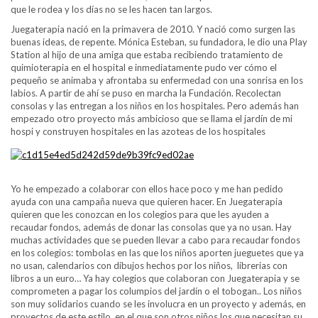
que le rodea y los días no se les hacen tan largos.
Juegaterapia nació en la primavera de 2010. Y nació como surgen las
buenas ideas, de repente. Mónica Esteban, su fundadora, le dio una Play
Station al hijo de una amiga que estaba recibiendo tratamiento de
quimioterapia en el hospital e inmediatamente pudo ver cómo el
pequeño se animaba y afrontaba su enfermedad con una sonrisa en los
labios. A partir de ahí se puso en marcha la Fundación. Recolectan
consolas y las entregan a los niños en los hospitales. Pero además han
empezado otro proyecto más ambicioso que se llama el jardín de mi
hospi y construyen hospitales en las azoteas de los hospitales
Yo he empezado a colaborar con ellos hace poco y me han pedido
ayuda con una campaña nueva que quieren hacer. En Juegaterapia
quieren que les conozcan en los colegios para que les ayuden a
recaudar fondos, además de donar las consolas que ya no usan. Hay
muchas actividades que se pueden llevar a cabo para recaudar fondos
en los colegios: tombolas en las que los niños aporten jueguetes que ya
no usan, calendarios con dibujos hechos por los niños, librerias con
libros a un euro… Ya hay colegios que colaboran con Juegaterapia y se
comprometen a pagar los columpios del jardín o el tobogan.. Los niños
son muy solidarios cuando se les involucra en un proyecto y además, en
proyectos de este estilo, en el que son otros niños los que necesitan su