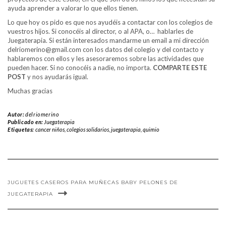
ayuda aprender a valorar lo que ellos tienen.
Lo que hoy os pido es que nos ayudéis a contactar con los colegios de
vuestros hijos. Si conocéis al director, o al APA, o… hablarles de
Juegaterapia. Si están interesados mandarme un email a mi dirección
delriomerino@gmail.com con los datos del colegio y del contacto y
hablaremos con ellos y les asesoraremos sobre las actividades que
pueden hacer. Si no conocéis a nadie, no importa.
COMPARTE ESTE
POST
y nos ayudarás igual.
Muchas gracias
Autor:
delriomerino
Publicado en:
Juegaterapia
Etiquetas:
cancer niños
,
colegios solidarios
,
juegaterapia
,
quimio
JUGUETES CASEROS PARA MUÑECAS BABY PELONES DE
JUEGATERAPIA