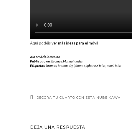
Aquí podéis
ver más ideas para el móvil
Autor:
delriomerino
Publicado en:
Bromas
,
Manualidades
Etiquetas:
bromas
,
bromas diy
,
iphone x
,
iphone X falso
,
movil falso
DECORA TU CUARTO CON ESTA NUBE KAWAII
DEJA UNA RESPUESTA