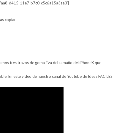
7f7aa8-d415-11e7-b7c0-c5c6a15a3aa3′]
ras copiar
tamos tres trozos de goma Eva del tamaño del iPhoneX que
ble. En este vídeo de nuestro canal de Youtube de Ideas FACILES