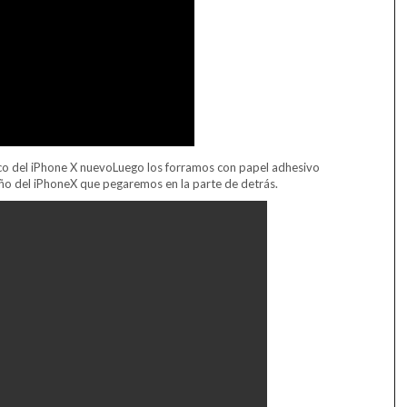
tico del iPhone X nuevoLuego los forramos con papel adhesivo
ño del iPhoneX que pegaremos en la parte de detrás.