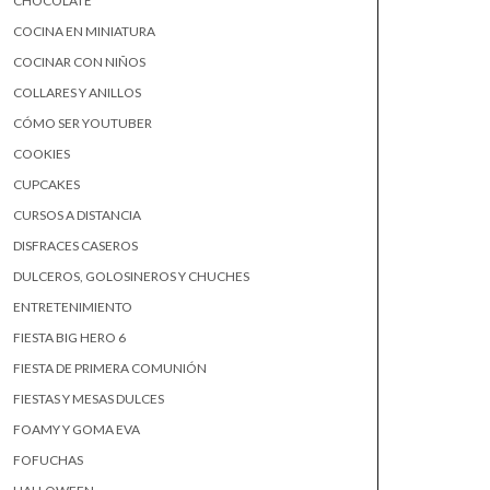
CHOCOLATE
COCINA EN MINIATURA
COCINAR CON NIÑOS
COLLARES Y ANILLOS
CÓMO SER YOUTUBER
COOKIES
CUPCAKES
CURSOS A DISTANCIA
DISFRACES CASEROS
DULCEROS, GOLOSINEROS Y CHUCHES
ENTRETENIMIENTO
FIESTA BIG HERO 6
FIESTA DE PRIMERA COMUNIÓN
FIESTAS Y MESAS DULCES
FOAMY Y GOMA EVA
FOFUCHAS