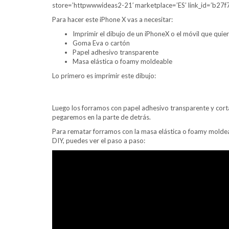
store=’httpwwwideas2-21′ marketplace=’ES’ link_id=’b2
Para hacer este iPhone X vas a necesitar:
Imprimir el dibujo de un iPhoneX o el móvil que quie
Goma Eva o cartón
Papel adhesivo transparente
Masa elástica o foamy moldeable
Lo primero es imprimir este dibujo:
Luego los forramos con papel adhesivo transparente y cor
pegaremos en la parte de detrás.
Para rematar forramos con la masa elástica o foamy moldea
DIY, puedes ver el paso a paso: