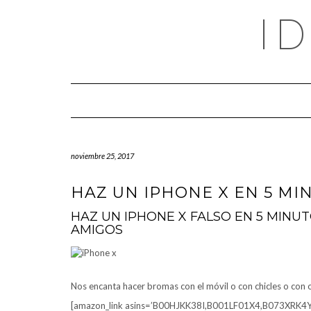
Saltar
I
al
contenido
noviembre 25, 2017
HAZ UN IPHONE X EN 5 MI
HAZ UN IPHONE X FALSO EN 5 MINU
AMIGOS
Nos encanta hacer bromas con el móvil o con chicles o con 
[amazon_link asins=’B00HJKK38I,B001LF01X4,B073XRK4Y