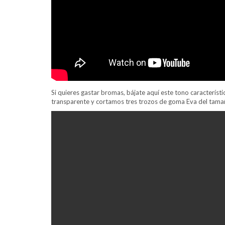
Si quieres gastar bromas, bájate aquí este tono caracterís
transparente y cortamos tres trozos de goma Eva del tama