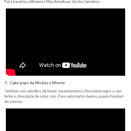
Para hacerlas utilizamos Marshmallows de dos tamaños
7.- Cake pops de Mickey y Minnie
También son sencillos de hacer, necesitaremos chocolate negro o con
leche y chocolate de color rojo. Para adornarlos hemos usado fondant
de colores