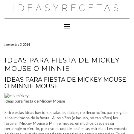
Saltar
IDEASYRECETAS
al
contenido
Cambiar modo de navegación
noviembre 3, 2014
IDEAS PARA FIESTA DE MICKEY
MOUSE O MINNIE
IDEAS PARA FIESTA DE MICKEY MOUSE
O MINNIE MOUSE
ideas para fiesta de Mickey Mouse
Entre estas ideas hay ideas saladas, dulces, de decoración, para regalar
a los invitados de la fiesta.. A los niños (e incluso, no tan niños) les
fascinan Mickey Mouse o Minnie mouse, en muchos casos es su
personaje preferido, por eso es una de las fiestas estrellas. Les encanta
celebrar su cumple con una fiesta temática de estos personajes. En mi