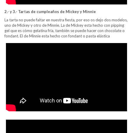
2.- y 3.- Tartas de cumpleaños de Mickey y Minnie
La tarta no puede faltar en nuestra fiesta, por eso os dejo dos modelos,
uno de Mickey y otro de Minnie. La de Mickey esta hecho con pipping
gel que es cómo gelatina fría, también se puede hacer con chocolate o
fondant. El de Minnie esta hecho con fondant o pasta elástica