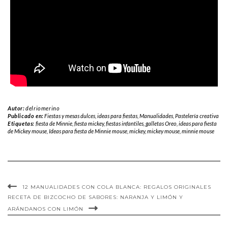
Autor:
delriomerino
Publicado en:
Fiestas y mesas dulces
,
ideas para fiestas
,
Manualidades
,
Pastelería creativa
Etiquetas:
fiesta de Minnie
,
fiesta mickey
,
fiestas infantiles
,
galletas Oreo
,
ideas para fiesta
de Mickey mouse
,
Ideas para fiesta de Minnie mouse
,
mickey
,
mickey mouse
,
minnie mouse
12 MANUALIDADES CON COLA BLANCA: REGALOS ORIGINALES
RECETA DE BIZCOCHO DE SABORES: NARANJA Y LIMÓN Y
ARÁNDANOS CON LIMÓN