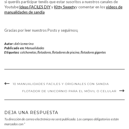
si queréis participar tenéis que estar suscritos a nuestros canales de
Youtube:
Ideas FACILES DIY
y
Kitty Sweety
y comentar en los
vídeos de
manualidades de sandia
Gracias por leer nuestros Posts y seguirnos¡
Autor:
delriomerino
Publicado en:
Manualidades
Etiquetas:
colchonetas
,
flotadores
,
flotadores de piscina
,
flotadores gigantes
10 MANUALIDADES FACILES Y ORIGINALES CON SANDIA
FLOTADOR DE UNICORNIO PARA EL MÓVIL O CELULAR
DEJA UNA RESPUESTA
Tu dirección de correo electrónico no será publicada.
Los campos obligatorios están
marcados con
*