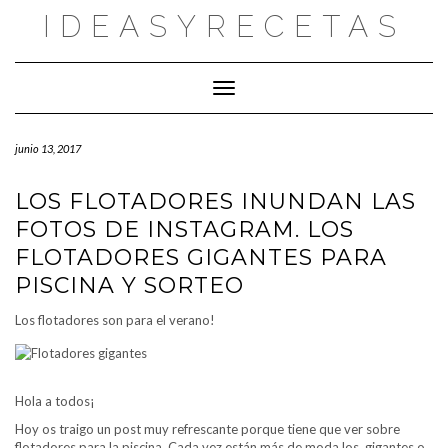
Saltar
IDEASYRECETAS
al
contenido
Cambiar modo de navegación
junio 13, 2017
LOS FLOTADORES INUNDAN LAS
FOTOS DE INSTAGRAM. LOS
FLOTADORES GIGANTES PARA
PISCINA Y SORTEO
Los flotadores son para el verano!
Hola a todos¡
Hoy os traigo un post muy refrescante porque tiene que ver sobre
flotadores para la piscina. Cada vez están más de moda los gigantes o