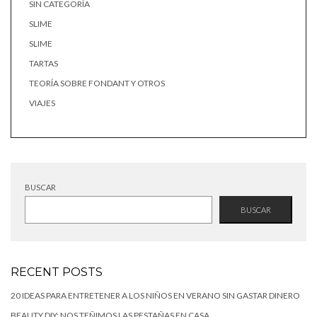
SIN CATEGORÍA
SLIME
SLIME
TARTAS
TEORÍA SOBRE FONDANT Y OTROS
VIAJES
BUSCAR
BUSCAR
RECENT POSTS
20 IDEAS PARA ENTRETENER A LOS NIÑOS EN VERANO SIN GASTAR DINERO
BEAUTY DIY: NOS TEÑIMOS LAS PESTAÑAS EN CASA