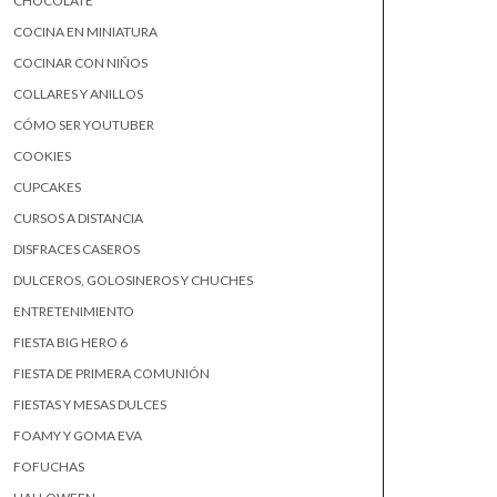
CHOCOLATE
COCINA EN MINIATURA
COCINAR CON NIÑOS
COLLARES Y ANILLOS
CÓMO SER YOUTUBER
COOKIES
CUPCAKES
CURSOS A DISTANCIA
DISFRACES CASEROS
DULCEROS, GOLOSINEROS Y CHUCHES
ENTRETENIMIENTO
FIESTA BIG HERO 6
FIESTA DE PRIMERA COMUNIÓN
FIESTAS Y MESAS DULCES
FOAMY Y GOMA EVA
FOFUCHAS