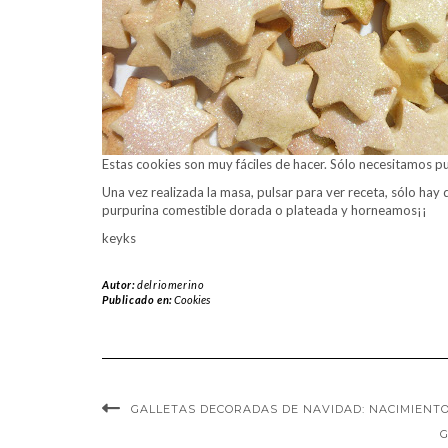
Estas cookies son muy fáciles de hacer. Sólo necesitamos pu
Una vez realizada la masa, pulsar para ver receta, sólo hay
purpurina comestible dorada o plateada y horneamos¡¡
keyks
Autor:
delriomerino
Publicado en:
Cookies
GALLETAS DECORADAS DE NAVIDAD: NACIMIENT
G