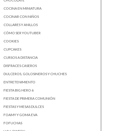
CHOCOLATE
COCINA EN MINIATURA
COCINAR CON NIÑOS
COLLARES Y ANILLOS
CÓMO SER YOUTUBER
COOKIES
CUPCAKES
CURSOS A DISTANCIA
DISFRACES CASEROS
DULCEROS, GOLOSINEROS Y CHUCHES
ENTRETENIMIENTO
FIESTA BIG HERO 6
FIESTA DE PRIMERA COMUNIÓN
FIESTAS Y MESAS DULCES
FOAMY Y GOMA EVA
FOFUCHAS