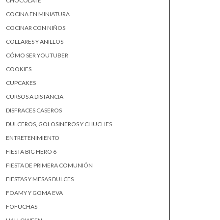
CHOCOLATE
COCINA EN MINIATURA
COCINAR CON NIÑOS
COLLARES Y ANILLOS
CÓMO SER YOUTUBER
COOKIES
CUPCAKES
CURSOS A DISTANCIA
DISFRACES CASEROS
DULCEROS, GOLOSINEROS Y CHUCHES
ENTRETENIMIENTO
FIESTA BIG HERO 6
FIESTA DE PRIMERA COMUNIÓN
FIESTAS Y MESAS DULCES
FOAMY Y GOMA EVA
FOFUCHAS