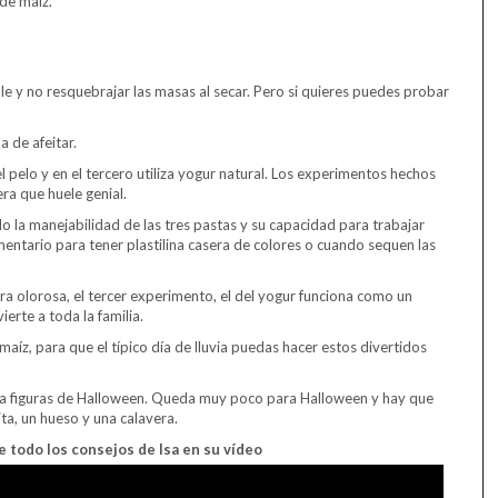
 de maíz.
ble y no resquebrajar las masas al secar. Pero si quieres puedes probar
 de afeitar.
 pelo y en el tercero utiliza yogur natural. Los experimentos hechos
ra que huele genial.
 la manejabilidad de las tres pastas y su capacidad para trabajar
entario para tener plastilina casera de colores o cuando sequen las
era olorosa, el tercer experimento, el del yogur funciona como un
erte a toda la familia.
aíz, para que el típico día de lluvia puedas hacer estos divertidos
dea figuras de Halloween. Queda muy poco para Halloween y hay que
ta, un hueso y una calavera.
 todo los consejos de Isa en su vídeo