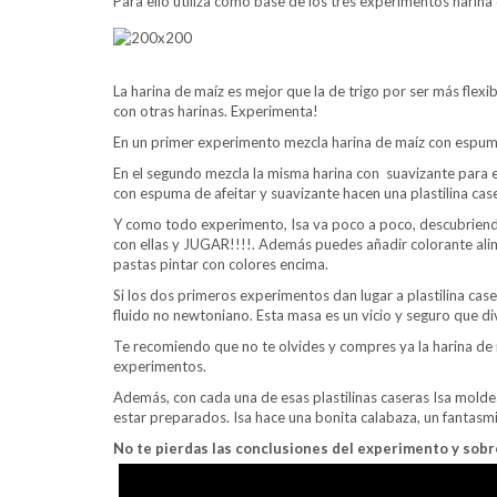
Para ello utiliza como base de los tres experimentos harina
La harina de maíz es mejor que la de trigo por ser más flexi
con otras harinas. Experimenta!
En un primer experimento mezcla harina de maíz con espuma
En el segundo mezcla la misma harina con suavizante para el
con espuma de afeitar y suavizante hacen una plastilina case
Y como todo experimento, Isa va poco a poco, descubriendo
con ellas y JUGAR!!!!. Además puedes añadir colorante alim
pastas pintar con colores encima.
Si los dos primeros experimentos dan lugar a plastilina cas
fluido no newtoniano. Esta masa es un vicio y seguro que divi
Te recomiendo que no te olvides y compres ya la harina de m
experimentos.
Además, con cada una de esas plastilinas caseras Isa mol
estar preparados. Isa hace una bonita calabaza, un fantasmi
No te pierdas las conclusiones del experimento y sobre