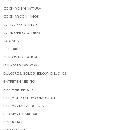
CHOCOLATE
COCINA EN MINIATURA
COCINAR CON NIÑOS
COLLARES Y ANILLOS
CÓMO SER YOUTUBER
COOKIES
CUPCAKES
CURSOS A DISTANCIA
DISFRACES CASEROS
DULCEROS, GOLOSINEROS Y CHUCHES
ENTRETENIMIENTO
FIESTA BIG HERO 6
FIESTA DE PRIMERA COMUNIÓN
FIESTAS Y MESAS DULCES
FOAMY Y GOMA EVA
FOFUCHAS