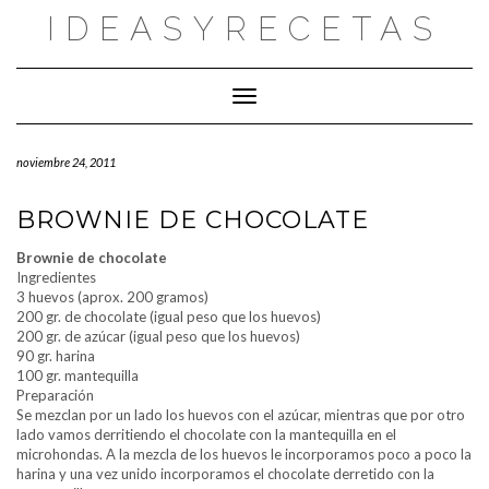
Saltar
IDEASYRECETAS
al
contenido
Cambiar modo de navegación
noviembre 24, 2011
BROWNIE DE CHOCOLATE
Brownie de chocolate
Ingredientes
3 huevos (aprox. 200 gramos)
200 gr. de chocolate (igual peso que los huevos)
200 gr. de azúcar (igual peso que los huevos)
90 gr. harina
100 gr. mantequilla
Preparación
Se mezclan por un lado los huevos con el azúcar, mientras que por otro
lado vamos derritiendo el chocolate con la mantequilla en el
microhondas. A la mezcla de los huevos le incorporamos poco a poco la
harina y una vez unido incorporamos el chocolate derretido con la