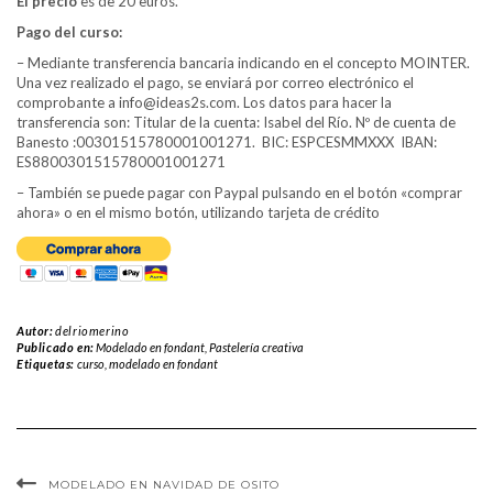
El precio
es de 20 euros.
Pago del curso:
– Mediante transferencia bancaria indicando en el concepto MOINTER.
Una vez realizado el pago, se enviará por correo electrónico el
comprobante a info@ideas2s.com. Los datos para hacer la
transferencia son: Titular de la cuenta: Isabel del Río. Nº de cuenta de
Banesto :00301515780001001271. BIC: ESPCESMMXXX IBAN:
ES8800301515780001001271
– También se puede pagar con Paypal pulsando en el botón «comprar
ahora» o en el mismo botón, utilizando tarjeta de crédito
Autor:
delriomerino
Publicado en:
Modelado en fondant
,
Pastelería creativa
Etiquetas:
curso
,
modelado en fondant
MODELADO EN NAVIDAD DE OSITO