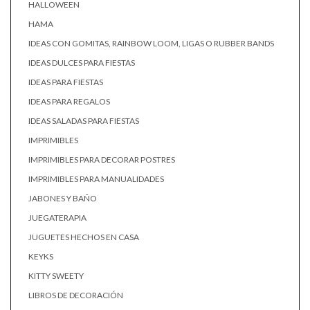
HALLOWEEN
HAMA
IDEAS CON GOMITAS, RAINBOW LOOM, LIGAS O RUBBER BANDS
IDEAS DULCES PARA FIESTAS
IDEAS PARA FIESTAS
IDEAS PARA REGALOS
IDEAS SALADAS PARA FIESTAS
IMPRIMIBLES
IMPRIMIBLES PARA DECORAR POSTRES
IMPRIMIBLES PARA MANUALIDADES
JABONES Y BAÑO
JUEGATERAPIA
JUGUETES HECHOS EN CASA
KEYKS
KITTY SWEETY
LIBROS DE DECORACIÓN