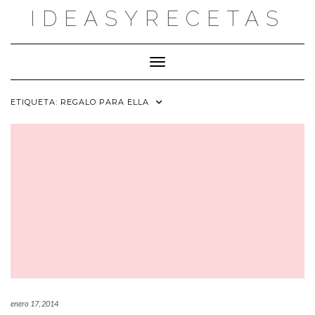
Saltar
IDEASYRECETAS
al
contenido
Cambiar modo de navegación
ETIQUETA:
REGALO PARA ELLA
enero 17, 2014