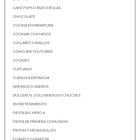
CAKE POPS O BIZCO BOLAS
CHOCOLATE
COCINA EN MINIATURA
COCINAR CON NIÑOS
COLLARES Y ANILLOS
CÓMO SER YOUTUBER
COOKIES
CUPCAKES
CURSOS A DISTANCIA
DISFRACES CASEROS
DULCEROS, GOLOSINEROS Y CHUCHES
ENTRETENIMIENTO
FIESTA BIG HERO 6
FIESTA DE PRIMERA COMUNIÓN
FIESTAS Y MESAS DULCES
FOAMY Y GOMA EVA